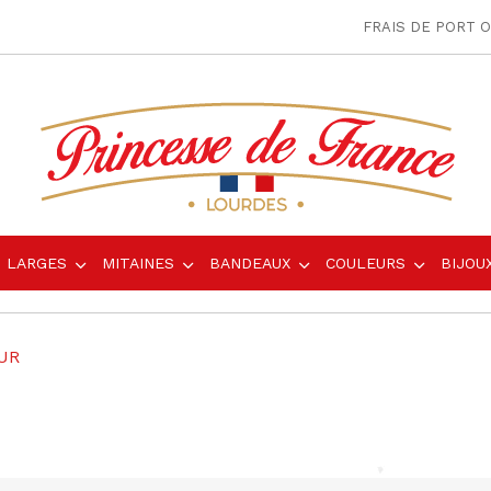
FRAIS DE PORT O
S LARGES
MITAINES
BANDEAUX
COULEURS
BIJOU
OUR