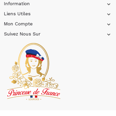
Information
keyboard_arrow_down
Liens Utiles
keyboard_arrow_down
Mon Compte
keyboard_arrow_down
Suivez Nous Sur
keyboard_arrow_down