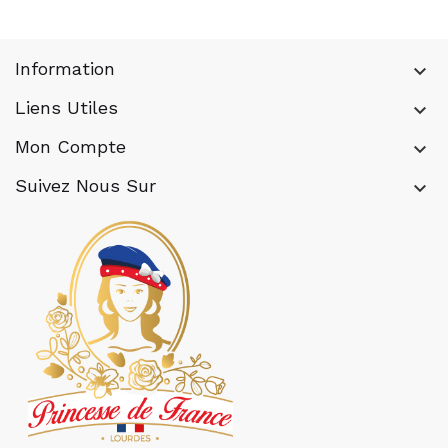
Information
keyboard_arrow_down
Liens Utiles
keyboard_arrow_down
Mon Compte
keyboard_arrow_down
Suivez Nous Sur
keyboard_arrow_down