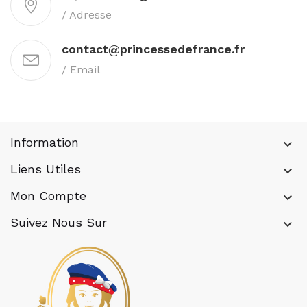
/ Adresse
contact@princessedefrance.fr
/ Email
Information
keyboard_arrow_down
Liens Utiles
keyboard_arrow_down
Mon Compte
keyboard_arrow_down
Suivez Nous Sur
keyboard_arrow_down